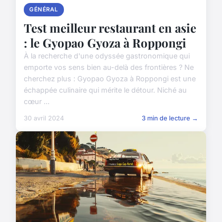
GÉNÉRAL
Test meilleur restaurant en asie
: le Gyopao Gyoza à Roppongi
À la recherche d'une odyssée gastronomique qui
emporte vos sens bien au-delà des frontières ? Ne
cherchez plus : Gyopao Gyoza à Roppongi est une
échappée culinaire qui mérite le détour. Niché au
cœur ...
30 avril 2024
3 min de lecture →