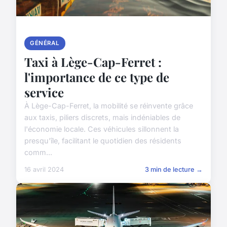
GÉNÉRAL
Taxi à Lège-Cap-Ferret :
l'importance de ce type de
service
À Lège-Cap-Ferret, la mobilité se réinvente grâce
aux taxis, piliers discrets, mais indéniables de
l'économie locale. Ces véhicules sillonnent la
presqu'île, facilitant le quotidien des résidents
comm...
16 avril 2024
3 min de lecture →