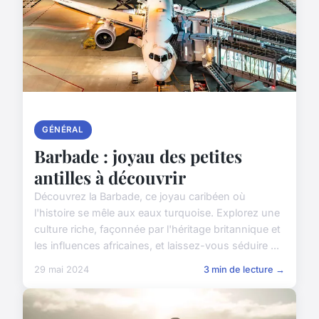
GÉNÉRAL
Barbade : joyau des petites
antilles à découvrir
Découvrez la Barbade, ce joyau caribéen où
l'histoire se mêle aux eaux turquoise. Explorez une
culture riche, façonnée par l'héritage britannique et
les influences africaines, et laissez-vous séduire ...
29 mai 2024
3 min de lecture →