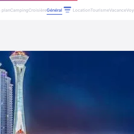
 plan
Camping
Croisière
Général
Location
Tourisme
Vacance
Voy