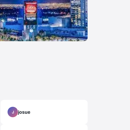
josue
J