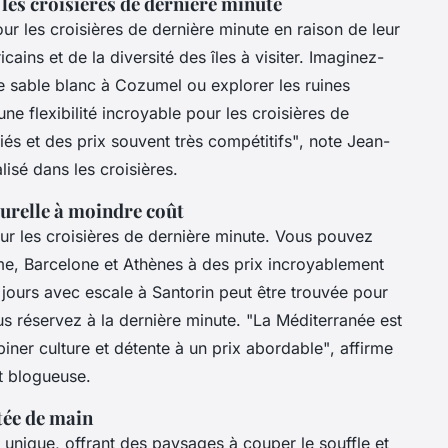
 les croisières de dernière minute
r les croisières de dernière minute en raison de leur
ains et de la diversité des îles à visiter. Imaginez-
de sable blanc à Cozumel ou explorer les ruines
ne flexibilité incroyable pour les croisières de
iés et des prix souvent très compétitifs"
, note Jean-
isé dans les croisières.
turelle à moindre coût
ur les croisières de dernière minute. Vous pouvez
me, Barcelone et Athènes à des prix incroyablement
 jours avec escale à Santorin peut être trouvée pour
s réservez à la dernière minute.
"La Méditerranée est
iner culture et détente à un prix abordable"
, affirme
t blogueuse.
tée de main
e unique, offrant des paysages à couper le souffle et