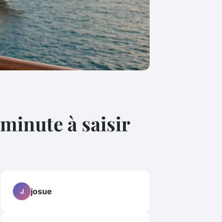
 minute à saisir
josue
J