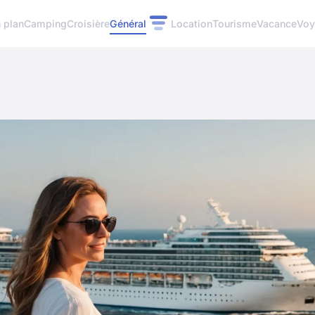
 plan
Camping
Croisière
Général
Location
Tourisme
Vacance
Voy