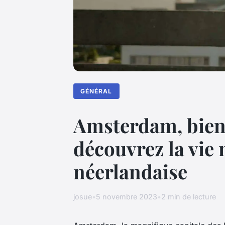
GÉNÉRAL
Amsterdam, bien 
découvrez la vie 
néerlandaise
josue
•
5 novembre 2023
•
2 min de lecture