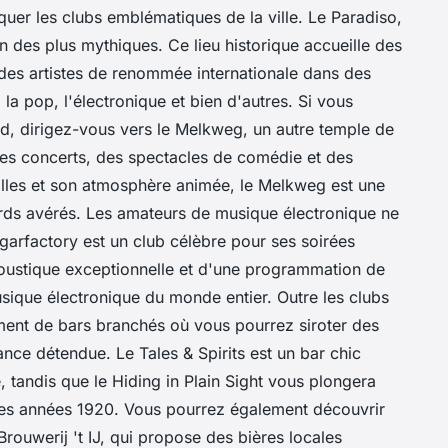
r les clubs emblématiques de la ville. Le Paradiso,
un des plus mythiques. Ce lieu historique accueille des
 des artistes de renommée internationale dans des
la pop, l'électronique et bien d'autres. Si vous
, dirigez-vous vers le Melkweg, un autre temple de
des concerts, des spectacles de comédie et des
alles et son atmosphère animée, le Melkweg est une
ards avérés. Les amateurs de musique électronique ne
arfactory est un club célèbre pour ses soirées
coustique exceptionnelle et d'une programmation de
musique électronique du monde entier. Outre les clubs
ent de bars branchés où vous pourrez siroter des
iance détendue. Le Tales & Spirits est un bar chic
 tandis que le Hiding in Plain Sight vous plongera
des années 1920. Vous pourrez également découvrir
 Brouwerij 't IJ, qui propose des bières locales