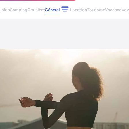
 plan
Camping
Croisière
Général
Location
Tourisme
Vacance
Voy