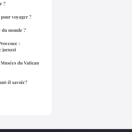
r ?
r pour voyager ?
e du monde ?
Provence :
 jacuzzi
 Musées du Vatican
ut-il savoir ?