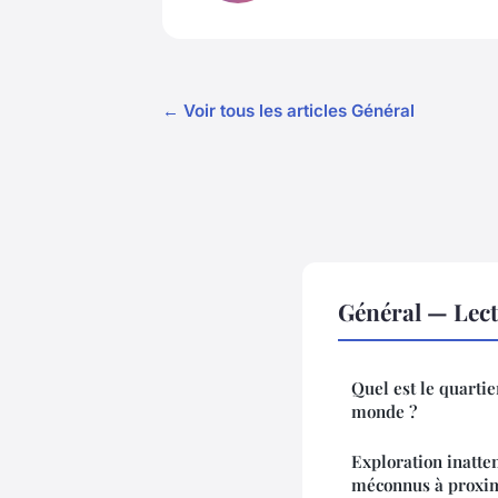
← Voir tous les articles Général
Général — Lec
Quel est le quarti
monde ?
Exploration inatte
méconnus à proxi