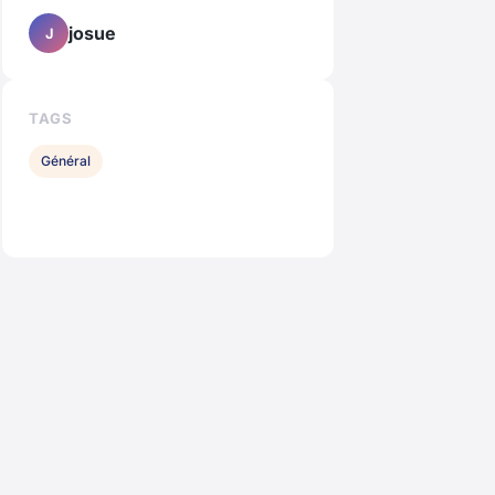
josue
J
TAGS
Général