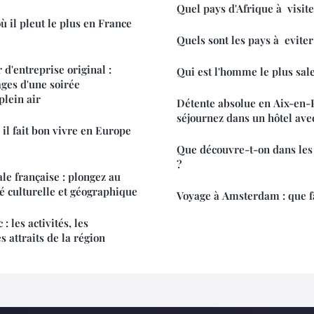
Quel pays d'Afrique à visite
où il pleut le plus en France
Quels sont les pays à evite
d'entreprise original :
Qui est l'homme le plus sal
ages d'une soirée
lein air
Détente absolue en Aix-en-
séjournez dans un hôtel avec
 il fait bon vivre en Europe
Que découvre-t-on dans les
?
le française : plongez au
té culturelle et géographique
Voyage à Amsterdam : que fa
: les activités, les
 attraits de la région