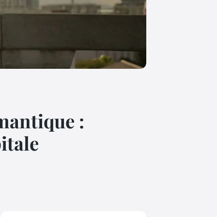
mantique :
itale