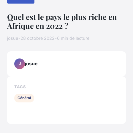
Quel est le pays le plus riche en
Afrique en 2022 ?
josue
•
28 octobre 2022
•
6 min de lecture
josue
J
TAGS
Général